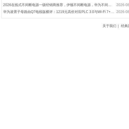
2026在线式不间断电源一级经销商推荐，伊顿不间断电源，华为不间断电源，UPS不间断电源一级经销商优选指南！
2026-0
华为凌霄子母路由Q7电线版横评：1219元高价对应PLC 3.0与Wi-Fi 7+技术优势
2026-0
连续多年断层第一！华为电力模块稳坐国内第一，领跑中国市场
2026-0
2026年7月模块化UPS电源供应商推荐指南：华为ups电源，塔式UPS，在线式ups电源，高频ups电源公司优选！
2026-0
关于我们
|
经典
华为ETP4860电源模块怎么选？数据中心供电避坑指南
2026-0
华为UPS电源2000-G-20KRTL 机架式在线长效机
2026-0
UPS不间断电源—UPS不间断电源保养与故障处理攻略
2026-0
华为UPS电源 2000-G-6KRTL在线试主机
2026-0
华为UPS2000-G怎么样 参数价格全解析
2026-0
华为小型锂电UPS：数字化转型的“稳定”伙伴
2026-0
华为中标中国移动UPS集采项目
2026-0
华为TP48600电源模块选购与使用指南
2026-0
华为UPS电源渠道大会成功举办
2026-0
ups电源多少钱一台
2026-0
华为TP48600铁路通信设备检测报告
2026-0