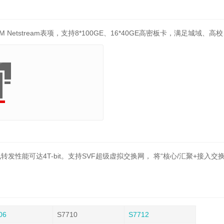
1M Netstream表项，支持8*100GE、16*40GE高密板卡，满足城域
线转发性能可达4T-bit。支持SVF超级虚拟交换网， 将“核心/汇聚+接入
06
S7710
S7712