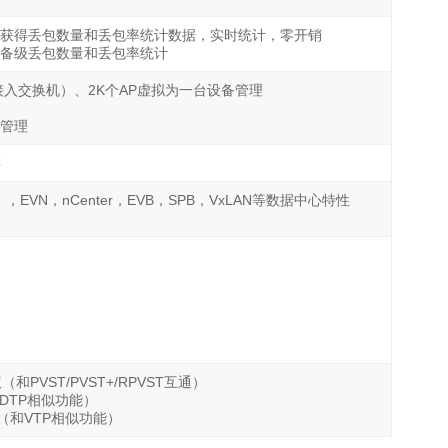
获得丢包数量和丢包率统计数据，实时统计，零开销
备级丢包数量和丢包率统计
点（接入交换机）、2K个AP虚拟为一台设备管理
管理
存
），EVN，nCenter，EVB，SPB，VxLAN等数据中心特性
和PVST/PVST+/RPVST互通）
DTP相似功能）
议（和VTP相似功能）