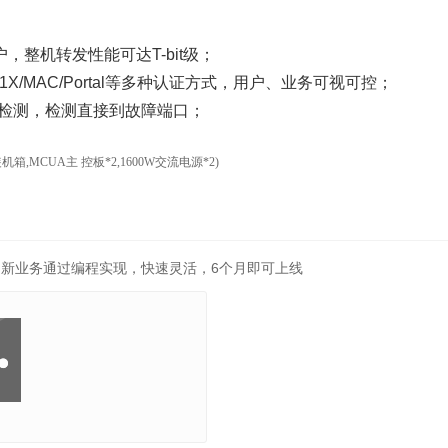
；
户，整机转发性能可达T-bit级；
.1X/MAC/Portal等多种认证方式，用户、业务可视可控；
障检测，检测直接到故障端口；
箱,MCUA主 控板*2,1600W交流电源*2)
，新业务通过编程实现，快速灵活，6个月即可上线