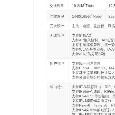
*
19.2/48
Tbps
19.
交换容量
*
1440/16560
Mpps
288
包转发率
冗余设计
主控、电源、监控板、风扇
无线管理
支持随板AC
支持AP接入控制、AP域管
支持射频模板管理、统一静
支持WLAN基本业务、Qo
支持AC功能分层部署
用户管理
支持统一用户管理
支持PPPoE、802.1X、MA
支持基于流量和时长计费方
支持分组分域分时授权方式
路由特性
支持IPV4静态路由、RIP、O
支持IPv6静态路由、RIPng、
支持IPv4/IPv6等价路
支持IPv4和IPv6双协议栈
支持Pingv6、Telnetv6、
支持IPv4向IPv6的过渡技
道、IPv4兼容自动配置隧道