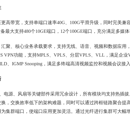
性
带宽，支持单端口速率40G、100G平滑升级，同时完美兼
设备最大支持480个10GE端口，12个100GE端口，充分满足
聚、核心业务承载要求，支持无线、语音、视频和数据应用，
LS VPN功能，支持MPLS、VPLS、分层VPLS、VLL，满
M、MLD、IGMP Snooping，满足多终端高清视频监控和视频会议
断
、电源、风扇等关键部件采用冗余设计，所有模块均支持热插拔。S
换，交换效率低下的架构难题，同时可以通过跨框链路聚合提高链
用为集群端口，使端口应用更加灵活。通过光纤进行集群可大幅