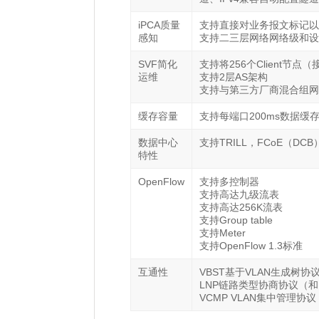
iPCA质量
支持直接对业务报文标记以
感知
支持二三层网络网络级和设
SVF简化
支持将256个Client节
运维
支持2层AS架构
支持与第三方厂商混合组网
缓存容量
支持每端口200ms数据缓
数据中心
支持TRILL，FCoE（DCB
特性
OpenFlow
支持多控制器
支持高达九级流表
支持高达256K流表
支持Group table
支持Meter
支持OpenFlow 1.3标准
互通性
VBST基于VLAN生成树协议（
LNP链路类型协商协议（和
VCMP VLAN集中管理协