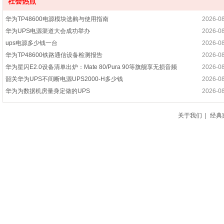
社会热点
华为TP48600电源模块选购与使用指南
2026-0
华为UPS电源渠道大会成功举办
2026-0
ups电源多少钱一台
2026-0
华为TP48600铁路通信设备检测报告
2026-0
华为星闪E2.0设备清单出炉：Mate 80/Pura 90等旗舰享无损音频
2026-0
韶关华为UPS不间断电源UPS2000-H多少钱
2026-0
华为为数据机房量身定做的UPS
2026-0
华为UPS2000-G-20KRTL怎么样 多少钱 好不好用
2026-0
预装鸿蒙HarmonyOS 4.3，换麒麟9020A芯 华为Pocket 2优享版来了
2026-0
关于我们
|
经典
华为UPS电源UPS2000-G-20KRTL 20KVA/18KW外接电池
2026-0
突破专业市场 华为能基产品在上海年增长200%以
2026-0
华为ETP4860通信电源怎么样 价格多少
2026-0
华为TP48600电源模块常见故障与维修方法
2026-0
华为AI数据中心能耗降低21%-27%：如何年省3000万元电费
2026-0
推进行业数智化，共建绿色低碳未来
2026-0
华为开关电源ETP48600-C5A8嵌入式电源系统48V600A电源5G刀片式
2026-0
企业机房UPS电源怎么选：功率算错了白花钱还出事故
2026-0
华为TP48600电源系统怎么样 安装维护全解析
2026-0