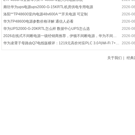
廊坊华为ups电源ups2000-G-15KRTL机房供电专用电源
2026-0
洛阳**TP48600室内电源48v600A **开关电源 可定制
2026-0
华为TP48600电源参数价格详解 通信人必看
2026-0
华为UPS2000-G-20KRTL怎么样 数据中心UPS怎么选
2026-0
2026在线式不间断电源一级经销商推荐，伊顿不间断电源，华为不间断电源，UPS不间断电源一级经销商优选指南！
2026-0
华为凌霄子母路由Q7电线版横评：1219元高价对应PLC 3.0与Wi-Fi 7+技术优势
2026-0
连续多年断层第一！华为电力模块稳坐国内第一，领跑中国市场
2026-0
2026年7月模块化UPS电源供应商推荐指南：华为ups电源，塔式UPS，在线式ups电源，高频ups电源公司优选！
2026-0
关于我们
|
经典
华为ETP4860电源模块怎么选？数据中心供电避坑指南
2026-0
华为UPS电源2000-G-20KRTL 机架式在线长效机
2026-0
UPS不间断电源—UPS不间断电源保养与故障处理攻略
2026-0
华为UPS电源 2000-G-6KRTL在线试主机
2026-0
华为UPS2000-G怎么样 参数价格全解析
2026-0
华为小型锂电UPS：数字化转型的“稳定”伙伴
2026-0
华为中标中国移动UPS集采项目
2026-0
华为TP48600电源模块选购与使用指南
2026-0
华为UPS电源渠道大会成功举办
2026-0
ups电源多少钱一台
2026-0