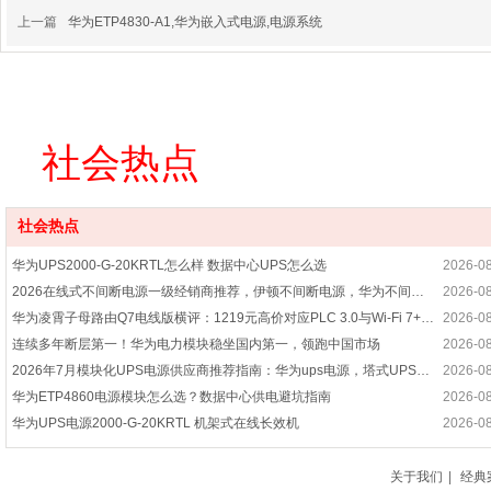
上一篇
华为ETP4830-A1,华为嵌入式电源,电源系统
社会热点
社会热点
华为UPS2000-G-20KRTL怎么样 数据中心UPS怎么选
2026-0
2026在线式不间断电源一级经销商推荐，伊顿不间断电源，华为不间断电源，UPS不间断电源一级经销商优选指南！
2026-0
华为凌霄子母路由Q7电线版横评：1219元高价对应PLC 3.0与Wi-Fi 7+技术优势
2026-0
连续多年断层第一！华为电力模块稳坐国内第一，领跑中国市场
2026-0
2026年7月模块化UPS电源供应商推荐指南：华为ups电源，塔式UPS，在线式ups电源，高频ups电源公司优选！
2026-0
华为ETP4860电源模块怎么选？数据中心供电避坑指南
2026-0
华为UPS电源2000-G-20KRTL 机架式在线长效机
2026-0
UPS不间断电源—UPS不间断电源保养与故障处理攻略
2026-0
华为UPS电源 2000-G-6KRTL在线试主机
2026-0
关于我们
|
经典